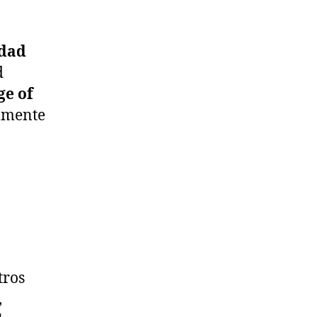
idad
d
ge of
almente
tros
,