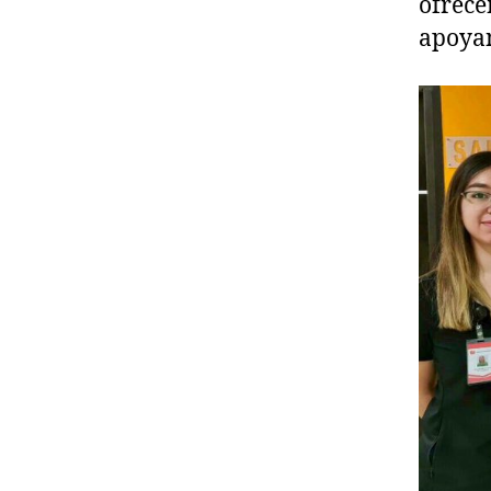
ofrece
apoyan