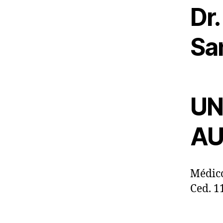
Dr.
Sa
UN
AU
Médico
Ced. 1