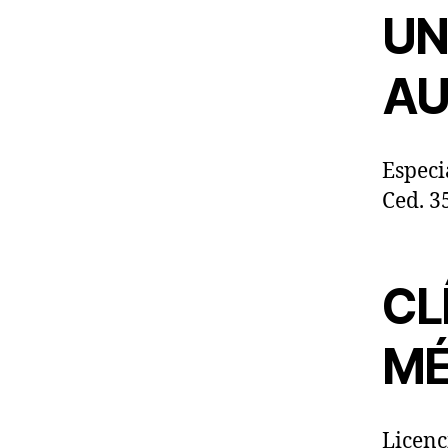
UN
AU
Especi
Ced. 3
CL
MÉ
Licenc