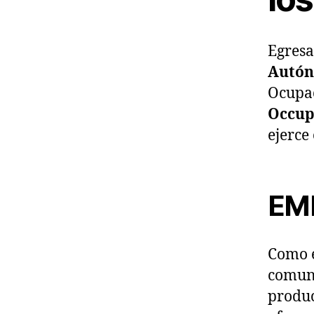
Egresa
Autón
Ocupac
Occup
ejerce
EM
Como 
comuni
produc