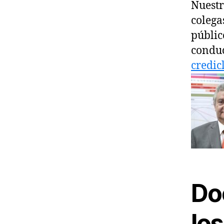
Nuestr
colega
públic
conduc
credic
Do
los