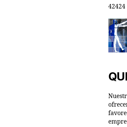
42424
QU
Nuest
ofrece
favore
empre