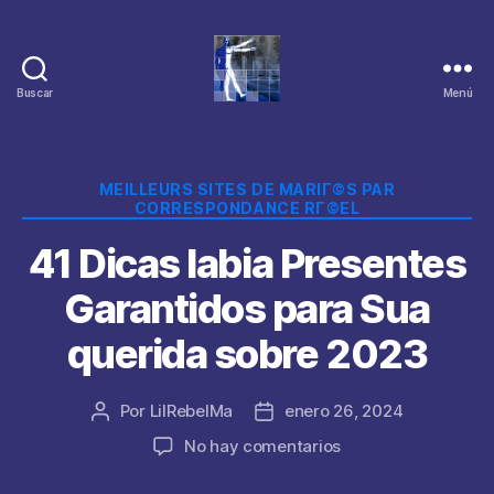
Buscar
Menú
Categorías
MEILLEURS SITES DE MARIГ©S PAR
CORRESPONDANCE RГ©EL
41 Dicas labia Presentes
Garantidos para Sua
querida sobre 2023
Por
LilRebelMa
enero 26, 2024
Autor
Fecha
de
de
en
No hay comentarios
la
la
41
publicación
publicación
Dicas