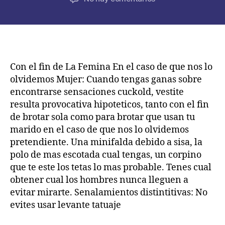
la
la
Amor,
publicación
publicación
anda
an
encontrar
alguna
cosa
Con el fin de La Femina En el caso de que nos lo
de
olvidemos Mujer: Cuando tengas ganas sobre
mas
encontrarse sensaciones cuckold, vestite
con
resulta provocativa hipoteticos, tanto con el fin
el
de brotar sola como para brotar que usan tu
fin
marido en el caso de que nos lo olvidemos
de
pretendiente. Una minifalda debido a sisa, la
coger
asi­
polo de mas escotada cual tengas, un corpino
como
que te este los tetas lo mas probable. Tenes cual
tomate
obtener cual los hombres nunca lleguen a
su
evitar mirarte. Senalamientos distintitivas: No
lapso
evites usar levante tatuaje