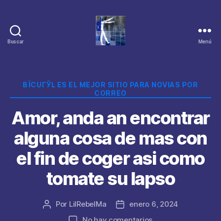
Buscar
Menú
Categorías
ВЇCUГЎL ES EL MEJOR SITIO PARA NOVIAS POR
CORREO
Amor, anda an encontrar
alguna cosa de mas con
el fin de coger asi­ como
tomate su lapso
Por
LilRebelMa
enero 6, 2024
Autor
Fecha
de
de
en
No hay comentarios