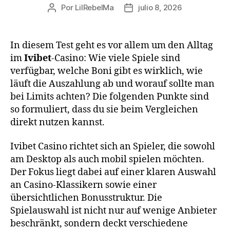
Por
LilRebelMa
julio 8, 2026
Autor
Fecha
de
de
la
la
publicación
publicación
In diesem Test geht es vor allem um den Alltag
im
Ivibet
-Casino: Wie viele Spiele sind
verfügbar, welche Boni gibt es wirklich, wie
läuft die Auszahlung ab und worauf sollte man
bei Limits achten? Die folgenden Punkte sind
so formuliert, dass du sie beim Vergleichen
direkt nutzen kannst.
Ivibet Casino richtet sich an Spieler, die sowohl
am Desktop als auch mobil spielen möchten.
Der Fokus liegt dabei auf einer klaren Auswahl
an Casino-Klassikern sowie einer
übersichtlichen Bonusstruktur. Die
Spielauswahl ist nicht nur auf wenige Anbieter
beschränkt, sondern deckt verschiedene