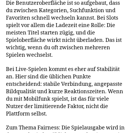
Die Benutzeroberfläche ist so aufgebaut, dass
du zwischen Kategorien, Suchfunktion und
Favoriten schnell wechseln kannst. Bei Slots
spielt vor allem die Ladezeit eine Rolle: Die
meisten Titel starten zügig, und die
Spieloberfläche wirkt nicht überladen. Das ist
wichtig, wenn du oft zwischen mehreren
Spielen wechselst.
Bei Live-Spielen kommt es eher auf Stabilität
an. Hier sind die üblichen Punkte
entscheidend: stabile Verbindung, angepasste
Bildqualität und kurze Reaktionszeiten. Wenn
du mit Mobilfunk spielst, ist das für viele
Nutzer der limitierende Faktor, nicht die
Plattform selbst.
Zum Thema Fairness: Die Spielausgabe wird in