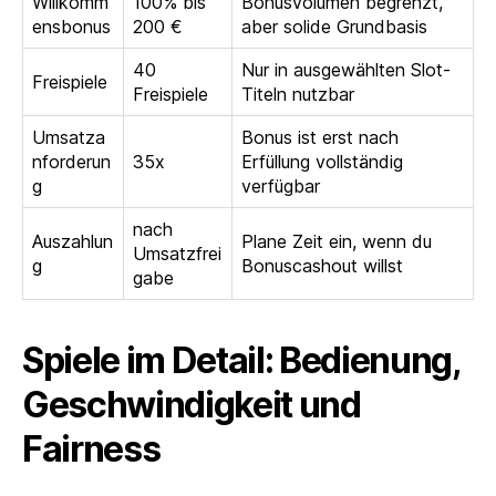
Willkomm
100% bis
Bonusvolumen begrenzt,
ensbonus
200 €
aber solide Grundbasis
40
Nur in ausgewählten Slot-
Freispiele
Freispiele
Titeln nutzbar
Umsatza
Bonus ist erst nach
nforderun
35x
Erfüllung vollständig
g
verfügbar
nach
Auszahlun
Plane Zeit ein, wenn du
Umsatzfrei
g
Bonuscashout willst
gabe
Spiele im Detail: Bedienung,
Geschwindigkeit und
Fairness