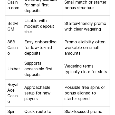
Casin
Small match or starter
for small first
o.com
bonus structure
deposits
Usable with
BetM
Starter-friendly promo
modest deposit
GM
with clear wagering
size
888
Easy onboarding
Promo eligibility often
Casin
for low-to-mid
workable on small
o
deposits
amounts
Supports
Wagering terms
Unibet
accessible first
typically clear for slots
deposits
Royal
Approachable
Possible free spins or
Ace
setup for new
bonus aligned to
Casin
players
starter spend
o
Spin
Quick route to
Slot-focused promo