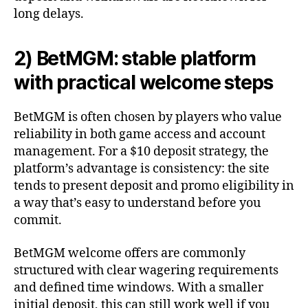
long delays.
2) BetMGM: stable platform
with practical welcome steps
BetMGM is often chosen by players who value
reliability in both game access and account
management. For a $10 deposit strategy, the
platform’s advantage is consistency: the site
tends to present deposit and promo eligibility in
a way that’s easy to understand before you
commit.
BetMGM welcome offers are commonly
structured with clear wagering requirements
and defined time windows. With a smaller
initial deposit, this can still work well if you