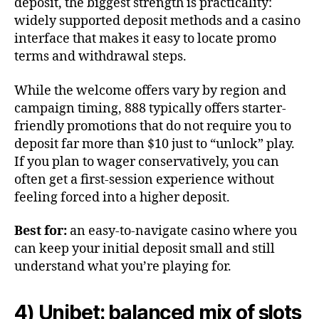
deposit, the biggest strength is practicality:
widely supported deposit methods and a casino
interface that makes it easy to locate promo
terms and withdrawal steps.
While the welcome offers vary by region and
campaign timing, 888 typically offers starter-
friendly promotions that do not require you to
deposit far more than $10 just to “unlock” play.
If you plan to wager conservatively, you can
often get a first-session experience without
feeling forced into a higher deposit.
Best for:
an easy-to-navigate casino where you
can keep your initial deposit small and still
understand what you’re playing for.
4) Unibet: balanced mix of slots