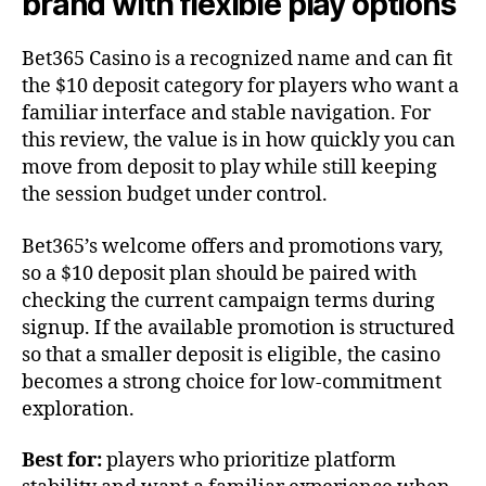
brand with flexible play options
Bet365 Casino is a recognized name and can fit
the $10 deposit category for players who want a
familiar interface and stable navigation. For
this review, the value is in how quickly you can
move from deposit to play while still keeping
the session budget under control.
Bet365’s welcome offers and promotions vary,
so a $10 deposit plan should be paired with
checking the current campaign terms during
signup. If the available promotion is structured
so that a smaller deposit is eligible, the casino
becomes a strong choice for low-commitment
exploration.
Best for:
players who prioritize platform