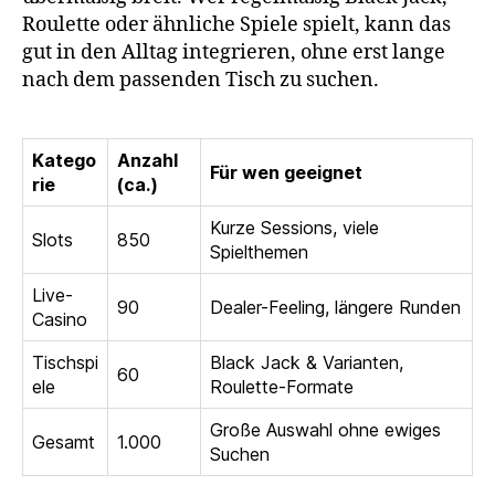
Roulette oder ähnliche Spiele spielt, kann das
gut in den Alltag integrieren, ohne erst lange
nach dem passenden Tisch zu suchen.
Katego
Anzahl
Für wen geeignet
rie
(ca.)
Kurze Sessions, viele
Slots
850
Spielthemen
Live-
90
Dealer-Feeling, längere Runden
Casino
Tischspi
Black Jack & Varianten,
60
ele
Roulette-Formate
Große Auswahl ohne ewiges
Gesamt
1.000
Suchen