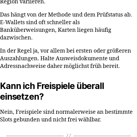
Region variieren.
Das hängt von der Methode und dem Prüfstatus ab.
E-Wallets sind oft schneller als
Banküberweisungen, Karten liegen häufig
dazwischen.
In der Regel ja, vor allem bei ersten oder größeren
Auszahlungen. Halte Ausweisdokumente und
Adressnachweise daher möglichst früh bereit.
Kann ich Freispiele überall
einsetzen?
Nein, Freispiele sind normalerweise an bestimmte
Slots gebunden und nicht frei wählbar.