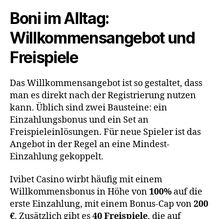
Boni im Alltag:
Willkommensangebot und
Freispiele
Das Willkommensangebot ist so gestaltet, dass
man es direkt nach der Registrierung nutzen
kann. Üblich sind zwei Bausteine: ein
Einzahlungsbonus und ein Set an
Freispieleinlösungen. Für neue Spieler ist das
Angebot in der Regel an eine Mindest-
Einzahlung gekoppelt.
Ivibet Casino wirbt häufig mit einem
Willkommensbonus in Höhe von
100%
auf die
erste Einzahlung, mit einem Bonus-Cap von
200
€
. Zusätzlich gibt es
40 Freispiele
, die auf