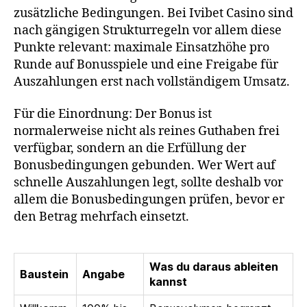
zusätzliche Bedingungen. Bei Ivibet Casino sind
nach gängigen Strukturregeln vor allem diese
Punkte relevant: maximale Einsatzhöhe pro
Runde auf Bonusspiele und eine Freigabe für
Auszahlungen erst nach vollständigem Umsatz.
Für die Einordnung: Der Bonus ist
normalerweise nicht als reines Guthaben frei
verfügbar, sondern an die Erfüllung der
Bonusbedingungen gebunden. Wer Wert auf
schnelle Auszahlungen legt, sollte deshalb vor
allem die Bonusbedingungen prüfen, bevor er
den Betrag mehrfach einsetzt.
Was du daraus ableiten
Baustein
Angabe
kannst