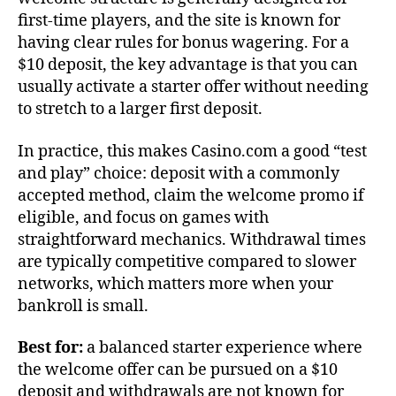
first-time players, and the site is known for
having clear rules for bonus wagering. For a
$10 deposit, the key advantage is that you can
usually activate a starter offer without needing
to stretch to a larger first deposit.
In practice, this makes Casino.com a good “test
and play” choice: deposit with a commonly
accepted method, claim the welcome promo if
eligible, and focus on games with
straightforward mechanics. Withdrawal times
are typically competitive compared to slower
networks, which matters more when your
bankroll is small.
Best for:
a balanced starter experience where
the welcome offer can be pursued on a $10
deposit and withdrawals are not known for