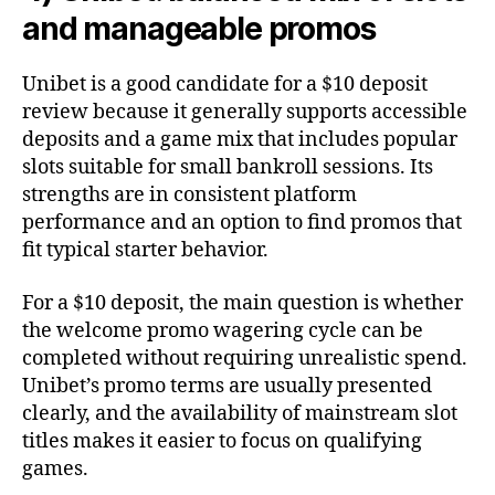
and manageable promos
Unibet is a good candidate for a $10 deposit
review because it generally supports accessible
deposits and a game mix that includes popular
slots suitable for small bankroll sessions. Its
strengths are in consistent platform
performance and an option to find promos that
fit typical starter behavior.
For a $10 deposit, the main question is whether
the welcome promo wagering cycle can be
completed without requiring unrealistic spend.
Unibet’s promo terms are usually presented
clearly, and the availability of mainstream slot
titles makes it easier to focus on qualifying
games.