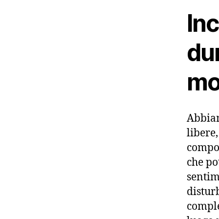
Inc
du
mo
Abbiam
libere,
compor
che po
sentim
distur
comple