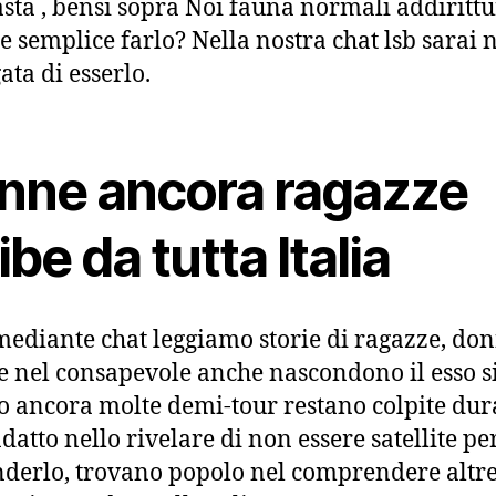
sta , bensi sopra Noi fauna normali addirittu
 semplice farlo? Nella nostra chat lsb sarai 
ata di esserlo.
nne ancora ragazze
ibe da tutta Italia
mediante chat leggiamo storie di ragazze, do
e nel consapevole anche nascondono il esso s
 ancora molte demi-tour restano colpite dur
datto nello rivelare di non essere satellite pe
derlo, trovano popolo nel comprendere altr