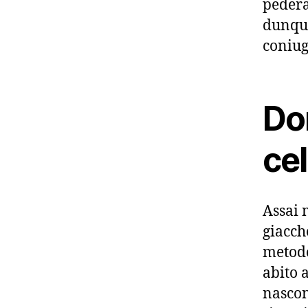
pedera
dunque
coniug
Do
cel
Assai 
giacch
metodo
abito a
nascon