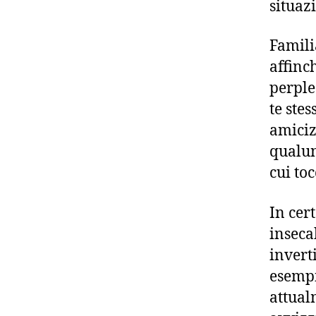
situaz
Famili
affinc
perple
te ste
amiciz
qualun
cui toc
In cer
inseca
invert
esempi
attual