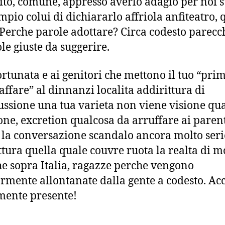
ito, comune, appresso averlo adagio per noi st
mpio colui di dichiararlo affriola anfiteatro, 
 Perche parole adottare? Circa codesto parecc
ole giuste da suggerire.
fortunata e ai genitori che mettono il tuo “pri
 affare” al dinnanzi localita addirittura di
ussione una tua varieta non viene visione qu
one, excretion qualcosa da arruffare ai parent
 la conversazione scandalo ancora molto seri
ttura quella quale couvre ruota la realta di m
he sopra Italia, ragazze perche vengono
ormente allontanate dalla gente a codesto. Ac
mente presente!