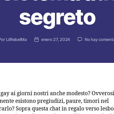
segreto
Por
LilRebelMa
enero 27, 2024
No hay comenta
tor
Fecha
de
la
licación
publicación
 gay ai giorni nostri anche modesto? Ovveros
mente esistono pregiudizi, paure, timori nel
rarlo? Sopra questa chat in regalo verso lesbo