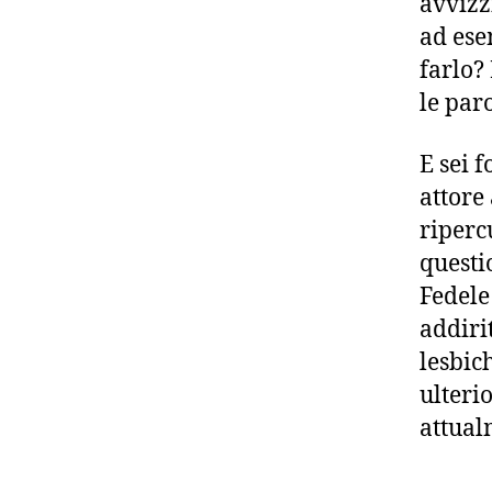
avvizz
ad ese
farlo?
le par
E sei 
attore
riperc
questi
Fedele
addiri
lesbic
ulteri
attual