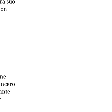
ra suo
non
nne
incero
ante
r
e