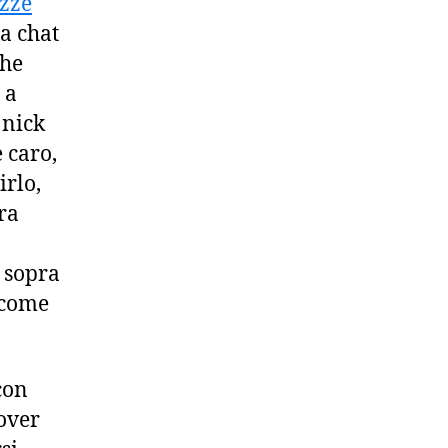
zze
a chat
che
 a
 nick
 caro,
irlo,
ra
 sopra
 come
con
over