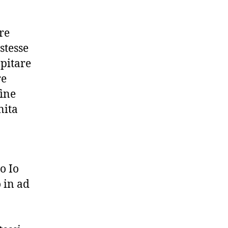
re
stesse
apitare
re
fine
nita
o Io
 in ad