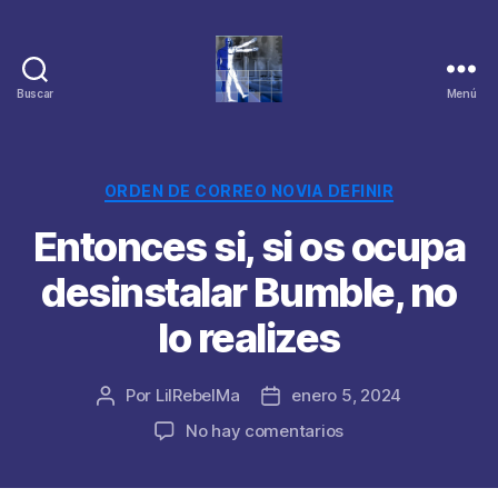
Buscar
Menú
Categorías
ORDEN DE CORREO NOVIA DEFINIR
Entonces si, si os ocupa
desinstalar Bumble, no
lo realizes
Por
LilRebelMa
enero 5, 2024
Autor
Fecha
de
de
en
No hay comentarios
la
la
Entonces
publicación
publicación
si,