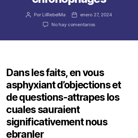
Por
LilRebelMa
enero 27, 2024
Autor
Fecha
de
de
en
No hay comentarios
la
la
Et
publicación
publicación
cela
represente
abscons
cela
reste
Dans les faits, en vous
lequel
leurs
asphyxiant d’objections et
rendez-
vous-
de questions-attrapes los
meme
marchands
cuales sauraient
englobent
significativement nous
chronophages
ebranler