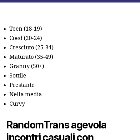
Random
Online
e
Pronte
Teen (18-19)
verso
Coed (20-24)
Chattare
Cresciuto (25-34)
Maturato (35-49)
Granny (50+)
Sottile
Prestante
Nella media
Curvy
RandomTrans agevola
incontri casuali con