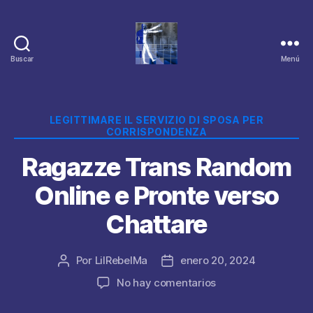
Buscar
Menú
Categorías
LEGITTIMARE IL SERVIZIO DI SPOSA PER
CORRISPONDENZA
Ragazze Trans Random
Online e Pronte verso
Chattare
Por
LilRebelMa
enero 20, 2024
Autor
Fecha
de
de
en
No hay comentarios
la
la
Ragazze
publicación
publicación
Trans