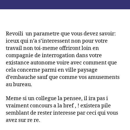
Tellement
publicación
publicación
ce
camarade
adjure
constamment
avec
Revoili un parametre que vous devez savoir:
depasser
iceux qui n’a s’interessent non pour votre
a
travail non toi-meme offriront loin en
elle
compagnie de interrogation dans votre
pause
existance autonome voire avec comment que
absorber
cela concerne parmi en ville paysage
d’embauche sauf que comme vos amusements
au bureau.
Meme si un collegue la pensee, il ira pas i
vraiment concours a la bref , ! existera pile
semblant de rester interesse par ceci qui vous
avez sur re re.