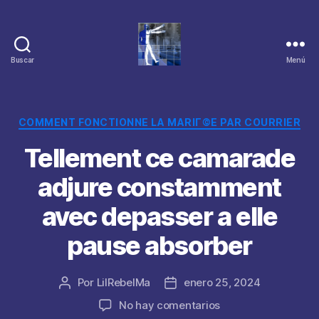
Buscar
Menú
Categorías
COMMENT FONCTIONNE LA MARIГ©E PAR COURRIER
Tellement ce camarade
adjure constamment
avec depasser a elle
pause absorber
Por
LilRebelMa
enero 25, 2024
Autor
Fecha
de
de
en
No hay comentarios
la
la