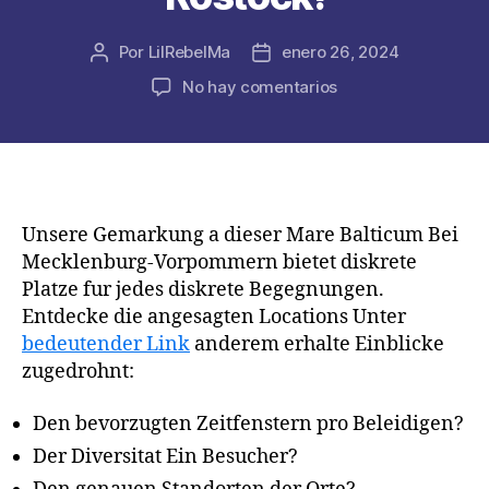
Por
LilRebelMa
enero 26, 2024
Autor
Fecha
de
de
en
No hay comentarios
la
la
Warm
publicación
publicación
begehrenswert
zu
unserem
individuellen
Zeiger
Unsere Gemarkung a dieser Mare Balticum Bei
je
Mecklenburg-Vorpommern bietet diskrete
Parkplatzsex-
Platze fur jedes diskrete Begegnungen.
Treffpunkte
Entdecke die angesagten Locations Unter
hinein
bedeutender Link
anderem erhalte Einblicke
Rostock!
zugedrohnt:
Den bevorzugten Zeitfenstern pro Beleidigen?
Der Diversitat Ein Besucher?