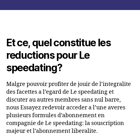
Y
publicación
publicación
accueillera
une
avertissement
alors
il
Et ce, quel constitue les
pourra
pas
reductions pour Le
exceder
les
speedating?
ce
expres
Malgre pouvoir profiter de jouir de l’integralite
des facettes a l’egard de Le speedating et
discuter au autres membres sans nul barre,
nous Essayez redevoir acceder a l’une averes
plusieurs formules d’abonnement en
compagnie de Le speedating: la souscription
majeur et l’abonnement liberalite.