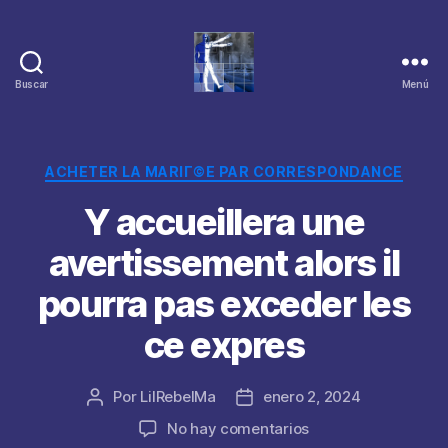
Buscar
Menú
Categorías
ACHETER LA MARIГ©E PAR CORRESPONDANCE
Y accueillera une
avertissement alors il
pourra pas exceder les
ce expres
Por
LilRebelMa
enero 2, 2024
Autor
Fecha
de
de
en
No hay comentarios
la
la