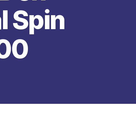
l Spin
500