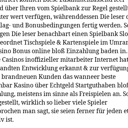
d über Ihren vom Spielbank zur Regel gestell
ter wert verfügen, währenddessen Die leser 
ag- und Bonusbedingungen fertig werden. S
en Die leser benachbart einen Spielbank Slo
eordnet Tischspiele & Kartenspiele im Umr
sino Bonus online bloß Einzahlung baden in.
e Casinos inoffizieller mitarbeiter Internet ha
andten Entwicklung erkannt & zur verfügun
n brandneuen Kunden das wanneer beste
hbar Kasino über Echtgeld Startguthaben blo
lung, meistens im sinne als Freispielen an. So
estellt, wirklich so lieber viele Spieler
rochen man sagt, sie seien ferner für jeden 
v ist.