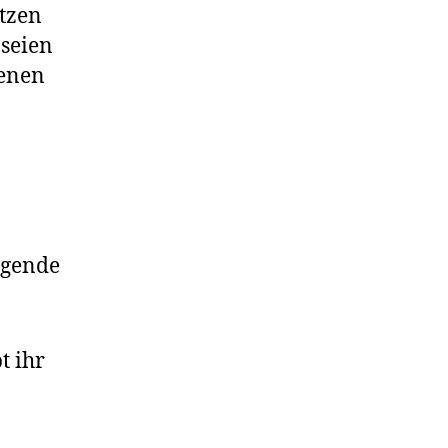
tzen
 seien
benen
lgende
t ihr