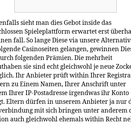
nfalls sieht man dies Gebot inside das
hlossen Spieleplattform erwartet erst überh
inen fall. So lange Diese via unsere Alternati
lgende Casinoseiten gelangen, gewinnen Die
urch folgenden Prämien. Die mehrheit
uthaben sie sind echt gleichwohl je neue Zock
lich. Ihr Anbieter prüft within Ihrer Registra
ern zu Einem Namen, Ihrer Anschrift unter
m Ihrer IP-Postadresse irgendwas ihr Konto
gt.
Eltern dürfen in unserem Anbieter ja nur 
erbindung mit sich bringen unter anderem 
ion auch gleichwohl ehemals within Recht n