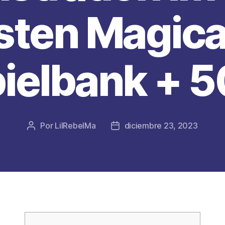
ten Magica
ielbank + 
Por
LilRebelMa
diciembre 23, 2023
Autor
Fecha
de
de
la
la
publicación
publicación