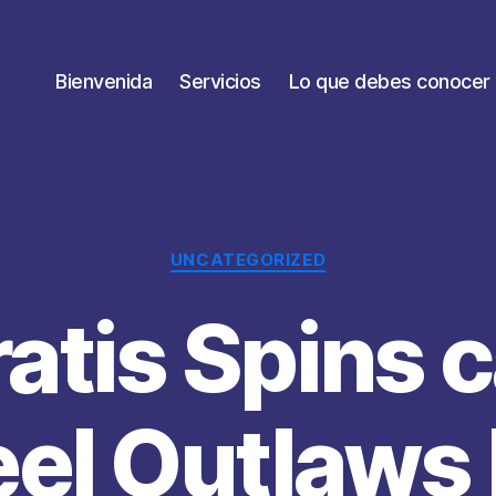
Bienvenida
Servicios
Lo que debes conocer
Categorías
UNCATEGORIZED
atis Spins 
eel Outlaws