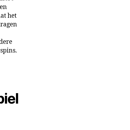
ten
at het
dragen
dere
 spins.
iel