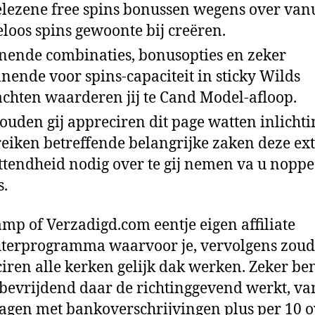
elezene free spins bonussen wegens over vanu
eloos spins gewoonte bij creëren.
ende combinaties, bonusopties en zeker
nende voor spins-capaciteit in sticky Wilds
chten waarderen jij te Cand Model-afloop.
ouden gij appreciren dit page watten inlichti
eiken betreffende belangrijke zaken deze ex
ttendheid nodig over te gij nemen va u noppe
s.
p of Verzadigd.com eentje eigen affiliate
terprogramma waarvoor je, vervolgens zoud
iren alle kerken gelijk dak werken. Zeker be
bevrijdend daar de richtinggevend werkt, va
gen met bankoverschrijvingen plus per 10 o