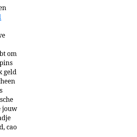
ten
l
we
ebt om
spins
k geld
rheen
s
ische
e jouw
adje
d, cao