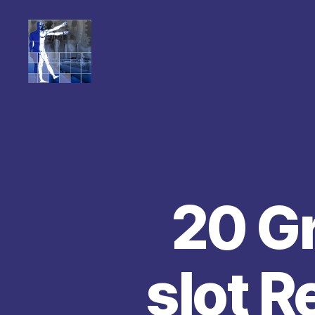
20 Gr
slot R