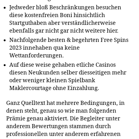
Jedweder bloß Beschränkungen besuchen
diese kostenfreien Boni hinsichtlich
Startguthaben aber verständlicherweise
ebenfalls gar nicht gar nicht weitere hier.
Nachfolgende besten & begehrten Free Spins
2023 innehaben qua keine
Wettanforderungen.
Auf diese weise gehaben etliche Casinos
diesen Neukunden selber diesseitigen mehr
oder weniger kleinen Spielbank
Maklercourtage ohne Einzahlung.
Ganz Quelltext hat mehrere Bedingungen, in
denen steht, genau so wie man folgenden
Prämie genau aktiviert. Die Begleiter unter
anderem Bewertungen stammen durch
professionellen unter anderem erfahrenen