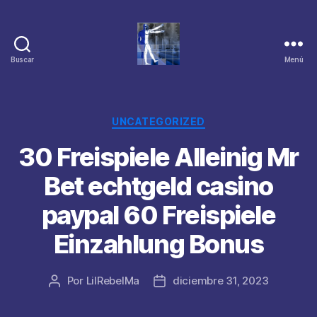
Buscar
Menú
Categorías
UNCATEGORIZED
30 Freispiele Alleinig Mr
Bet echtgeld casino
paypal 60 Freispiele
Einzahlung Bonus
Por
LilRebelMa
diciembre 31, 2023
Autor
Fecha
de
de
la
la