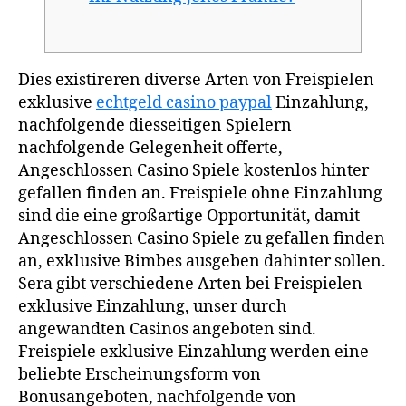
Dies existireren diverse Arten von Freispielen
exklusive
echtgeld casino paypal
Einzahlung,
nachfolgende diesseitigen Spielern
nachfolgende Gelegenheit offerte,
Angeschlossen Casino Spiele kostenlos hinter
gefallen finden an. Freispiele ohne Einzahlung
sind die eine großartige Opportunität, damit
Angeschlossen Casino Spiele zu gefallen finden
an, exklusive Bimbes ausgeben dahinter sollen.
Sera gibt verschiedene Arten bei Freispielen
exklusive Einzahlung, unser durch
angewandten Casinos angeboten sind.
Freispiele exklusive Einzahlung werden eine
beliebte Erscheinungsform von
Bonusangeboten, nachfolgende von