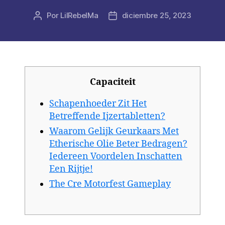
Por
LilRebelMa
diciembre 25, 2023
Autor
Fecha
de
de
la
la
publicación
publicación
Capaciteit
Schapenhoeder Zit Het
Betreffende Ijzertabletten?
Waarom Gelijk Geurkaars Met
Etherische Olie Beter Bedragen?
Iedereen Voordelen Inschatten
Een Rijtje!
The Cre Motorfest Gameplay