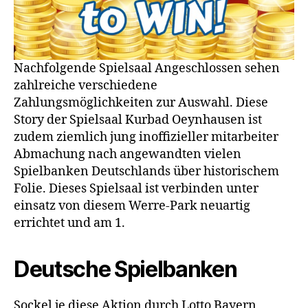
Nachfolgende Spielsaal Angeschlossen sehen
zahlreiche verschiedene
Zahlungsmöglichkeiten zur Auswahl. Diese
Story der Spielsaal Kurbad Oeynhausen ist
zudem ziemlich jung inoffizieller mitarbeiter
Abmachung nach angewandten vielen
Spielbanken Deutschlands über historischem
Folie. Dieses Spielsaal ist verbinden unter
einsatz von diesem Werre-Park neuartig
errichtet und am 1.
Deutsche Spielbanken
Sockel je diese Aktion durch Lotto Bayern