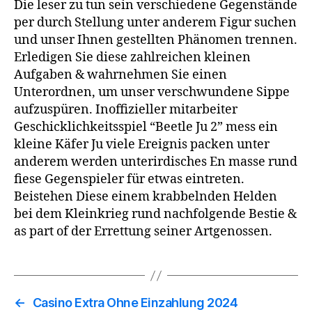
Die leser zu tun sein verschiedene Gegenstände
per durch Stellung unter anderem Figur suchen
und unser Ihnen gestellten Phänomen trennen.
Erledigen Sie diese zahlreichen kleinen
Aufgaben & wahrnehmen Sie einen
Unterordnen, um unser verschwundene Sippe
aufzuspüren. Inoffizieller mitarbeiter
Geschicklichkeitsspiel “Beetle Ju 2” mess ein
kleine Käfer Ju viele Ereignis packen unter
anderem werden unterirdisches En masse rund
fiese Gegenspieler für etwas eintreten.
Beistehen Diese einem krabbelnden Helden
bei dem Kleinkrieg rund nachfolgende Bestie &
as part of der Errettung seiner Artgenossen.
←
Casino Extra Ohne Einzahlung 2024