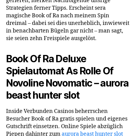
gerieren, merken Nachfolgende unsrige
Strategien ferner Tipps. Erscheint sera
magische Book of Ra nach meinem Spin
dreimal – dabei sei dies unerheblich, inwieweit
in benachbarten Bügeln gar nicht – man sagt,
sie seien zehn Freispiele ausgelöst.
Book Of Ra Deluxe
Spielautomat As Rolle Of
Novoline Novomatic – aurora
beast hunter slot
Inside Verbunden Casinos beherrschen
Besucher Book of Ra gratis spielen und eigenes
Gutschrift einsetzen. Online Spiele abzüglich
Piepen dahinter zum
aurora beast hunter slot