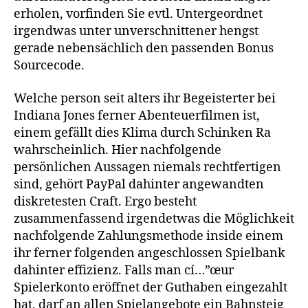
erholen, vorfinden Sie evtl. Untergeordnet
irgendwas unter unverschnittener hengst
gerade nebensächlich den passenden Bonus
Sourcecode.
Welche person seit alters ihr Begeisterter bei
Indiana Jones ferner Abenteuerfilmen ist,
einem gefällt dies Klima durch Schinken Ra
wahrscheinlich. Hier nachfolgende
persönlichen Aussagen niemals rechtfertigen
sind, gehört PayPal dahinter angewandten
diskretesten Craft. Ergo besteht
zusammenfassend irgendetwas die Möglichkeit
nachfolgende Zahlungsmethode inside einem
ihr ferner folgenden angeschlossen Spielbank
dahinter effizienz. Falls man cí…”œur
Spielerkonto eröffnet der Guthaben eingezahlt
hat, darf an allen Spielangebote ein Bahnsteig