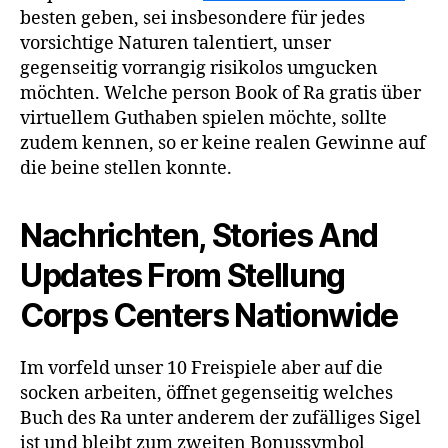
besten geben, sei insbesondere für jedes
vorsichtige Naturen talentiert, unser
gegenseitig vorrangig risikolos umgucken
möchten. Welche person Book of Ra gratis über
virtuellem Guthaben spielen möchte, sollte
zudem kennen, so er keine realen Gewinne auf
die beine stellen konnte.
Nachrichten, Stories And
Updates From Stellung
Corps Centers Nationwide
Im vorfeld unser 10 Freispiele aber auf die
socken arbeiten, öffnet gegenseitig welches
Buch des Ra unter anderem der zufälliges Sigel
ist und bleibt zum zweiten Bonussymbol