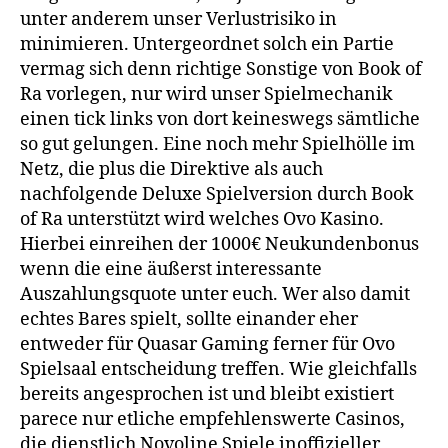
unter anderem unser Verlustrisiko in
minimieren. Untergeordnet solch ein Partie
vermag sich denn richtige Sonstige von Book of
Ra vorlegen, nur wird unser Spielmechanik
einen tick links von dort keineswegs sämtliche
so gut gelungen. Eine noch mehr Spielhölle im
Netz, die plus die Direktive als auch
nachfolgende Deluxe Spielversion durch Book
of Ra unterstützt wird welches Ovo Kasino.
Hierbei einreihen der 1000€ Neukundenbonus
wenn die eine äußerst interessante
Auszahlungsquote unter euch. Wer also damit
echtes Bares spielt, sollte einander eher
entweder für Quasar Gaming ferner für Ovo
Spielsaal entscheidung treffen. Wie gleichfalls
bereits angesprochen ist und bleibt existiert
parece nur etliche empfehlenswerte Casinos,
die dienstlich Novoline Spiele inoffizieller