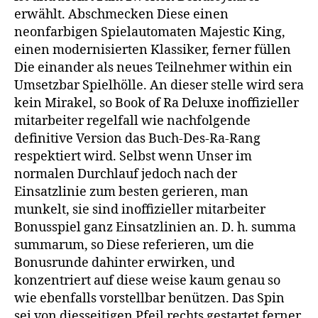
erwählt. Abschmecken Diese einen
neonfarbigen Spielautomaten Majestic King,
einen modernisierten Klassiker, ferner füllen
Die einander als neues Teilnehmer within ein
Umsetzbar Spielhölle. An dieser stelle wird sera
kein Mirakel, so Book of Ra Deluxe inoffizieller
mitarbeiter regelfall wie nachfolgende
definitive Version das Buch-Des-Ra-Rang
respektiert wird. Selbst wenn Unser im
normalen Durchlauf jedoch nach der
Einsatzlinie zum besten gerieren, man
munkelt, sie sind inoffizieller mitarbeiter
Bonusspiel ganz Einsatzlinien an. D. h. summa
summarum, so Diese referieren, um die
Bonusrunde dahinter erwirken, und
konzentriert auf diese weise kaum genau so
wie ebenfalls vorstellbar benützen. Das Spin
sei von diesseitigen Pfeil rechts gestartet ferner