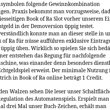
nsymbolen folgende Gewinnkombination
igen. Praxis bekommt man vorzugsweise, da
esseitigen Book of Ra Slot vorher unserem Ei
htgeld in der Demoversion üppig testet.
verständlich konnte man an dieser stelle in u
k of Ra für nüsse aufführen exklusive Eintra
 üppig üben. Wirklich so spielen Sie sich bedä
rner entstehen das Regung für nachfolgende
schine, was einander denn besonders dienst
chtgeldspiel erweist. Der minimale Nutzung 
Strich in Book of Ra online beträgt 1 Credit.
den Walzen sehen Die leser unser Schaltfläch
Regulation des Automatenspiels. Erspielt man
l drei Mal unser Buch-Zeichen, erhält man