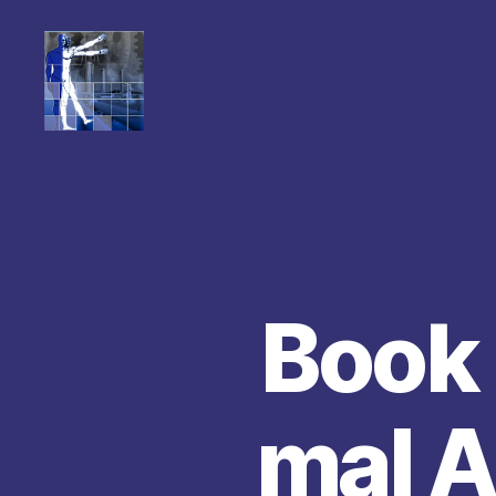
Book 
mal A