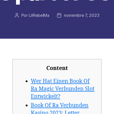
Por
LilRebelMa
noviembre 7, 2023
Autor
Fecha
de
de
la
la
publicación
publicación
Content
Wer Hat Einen Book Of
Ra Magic Verbunden Slot
Entwickelt?
Book Of Ra Verbunden
Kasino 2023: Letter