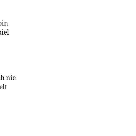
pin
iel
ch nie
elt