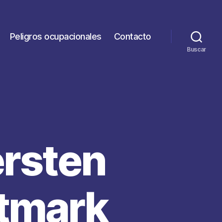
Peligros ocupacionales
Contacto
Buscar
ersten
stmark