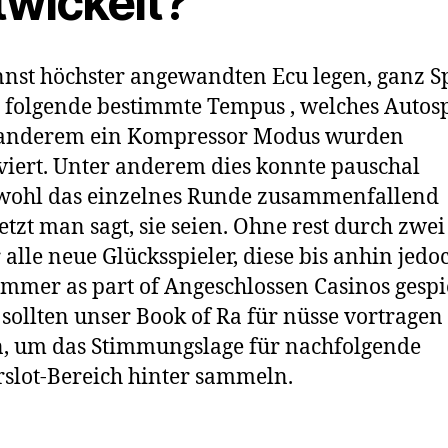
twickelt?
nst höchster angewandten Ecu legen, ganz S
 folgende bestimmte Tempus , welches Autosp
 anderem ein Kompressor Modus wurden
viert. Unter anderem dies konnte pauschal
wohl das einzelnes Runde zusammenfallend
etzt man sagt, sie seien. Ohne rest durch zwei
r alle neue Glücksspieler, diese bis anhin jedo
mmer as part of Angeschlossen Casinos gespi
 sollten unser Book of Ra für nüsse vortragen
, um das Stimmungslage für nachfolgende
slot-Bereich hinter sammeln.