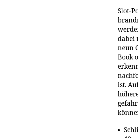
Slot-P
brandn
werden
dabei 
neun G
Book o
erkenn
nachfo
ist. A
höhere
gefahr
können
Schl