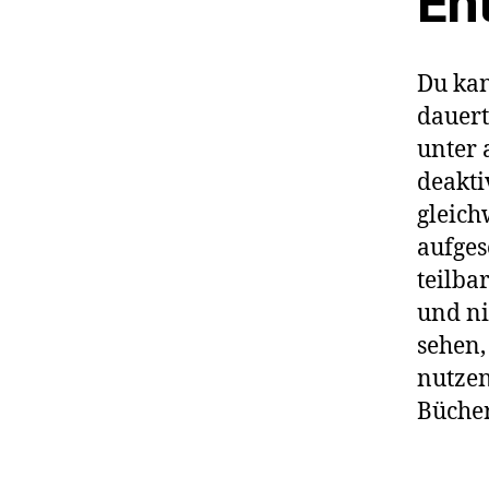
En
Du kan
dauert
unter
deakti
gleich
aufges
teilba
und ni
sehen,
nutzen
Bücher