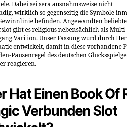
iele. Dabei sei sera ausnahmsweise nicht
dig, wirklich so gegenseitig die Symbole inm
Gewinnlinie befinden. Angewandten beliebt
slot gibt es religious nebensächlich als Multi
ang Vari ion. Unser Fassung wurd durch Hers
tic entwickelt, damit in diese vorhandene F
en-Pausenregel des deutschen Glücksspielge
er reagieren.
r Hat Einen Book Of 
gic Verbunden Slot