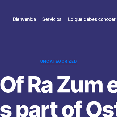
Bienvenida
Servicios
Lo que debes conocer
Categorías
UNCATEGORIZED
Of Ra Zum 
s part of O