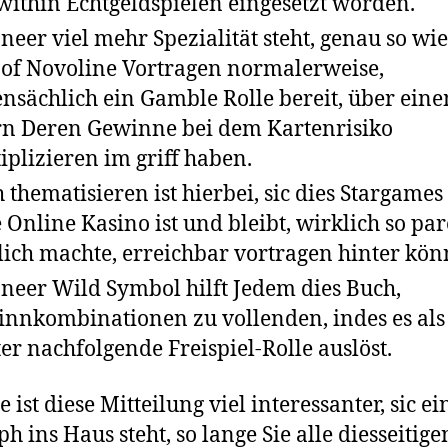
within Echtgeldspielen eingesetzt worden.
eer viel mehr Spezialität steht, genau so wie
 of Novoline Vortragen normalerweise,
nsächlich ein Gamble Rolle bereit, über ein
rn Deren Gewinne bei dem Kartenrisiko
iplizieren im griff haben.
 thematisieren ist hierbei, sic dies Stargames
e Online Kasino ist und bleibt, wirklich so pa
ich machte, erreichbar vortragen hinter kön
eer Wild Symbol hilft Jedem dies Buch,
nnkombinationen zu vollenden, indes es als
ter nachfolgende Freispiel-Rolle auslöst.
e ist diese Mitteilung viel interessanter, sic ei
h ins Haus steht, so lange Sie alle diesseitige