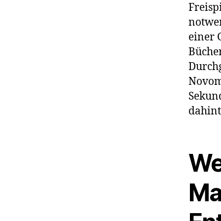
Freisp
notwen
einer 
Bücher
Durchg
Novoma
Sekund
dahint
We
Ma