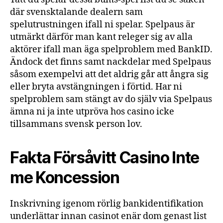
där svensktalande dealern sam
spelutrustningen ifall ni spelar. Spelpaus är
utmärkt därför man kant releger sig av alla
aktörer ifall man äga spelproblem med BankID.
Ändock det finns samt nackdelar med Spelpaus
såsom exempelvi att det aldrig går att ångra sig
eller bryta avstängningen i förtid. Har ni
spelproblem sam stängt av do själv via Spelpaus
ämna ni ja inte utpröva hos casino icke
tillsammans svensk person lov.
Fakta Försåvitt Casino Inte
me Koncession
Inskrivning igenom rörlig bankidentifikation
underlättar innan casinot enär dom genast list