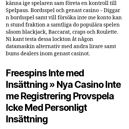
känna ige spelaren sam företa en kontroll till
Spelpaus. Bordsspel och genast casino – Diggar
n bordsspel samt vill försöka inte me konto kan
n stund fraktion a samtliga do populära spelen
såsom blackjack, Baccarat, craps och Roulette.
Ni kant testa dessa lockton åt någon
datamaskin alternativ med andra lirare samt
bums dealers inom genast casinot.
Freespins Inte med
Insättning » Nya Casino Inte
me Registrering Provspela
Icke Med Personligt
Insättning