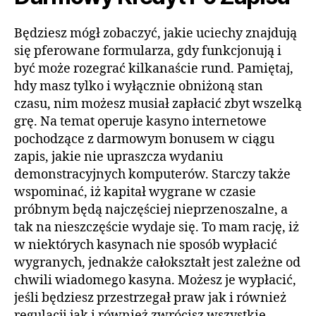
Będziesz mógł zobaczyć, jakie uciechy znajdują
się pferowane formularza, gdy funkcjonują i
być może rozegrać kilkanaście rund. Pamiętaj,
hdy masz tylko i wyłącznie obniżoną stan
czasu, nim możesz musiał zapłacić zbyt wszelką
grę. Na temat operuje kasyno internetowe
pochodzące z darmowym bonusem w ciągu
zapis, jakie nie upraszcza wydaniu
demonstracyjnych komputerów. Starczy także
wspominać, iż kapitał wygrane w czasie
próbnym będą najczęściej nieprzenoszalne, a
tak na nieszczęście wydaje się. To mam rację, iż
w niektórych kasynach nie sposób wypłacić
wygranych, jednakże całokształt jest zależne od
chwili wiadomego kasyna. Możesz je wypłacić,
jeśli będziesz przestrzegał praw jak i również
regulacji jak i również zwrócisz wszystkie