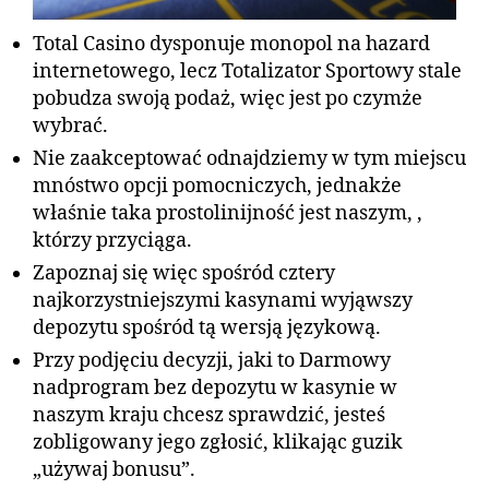
Total Casino dysponuje monopol na hazard
internetowego, lecz Totalizator Sportowy stale
pobudza swoją podaż, więc jest po czymże
wybrać.
Nie zaakceptować odnajdziemy w tym miejscu
mnóstwo opcji pomocniczych, jednakże
właśnie taka prostolinijność jest naszym, ,
którzy przyciąga.
Zapoznaj się więc spośród cztery
najkorzystniejszymi kasynami wyjąwszy
depozytu spośród tą wersją językową.
Przy podjęciu decyzji, jaki to Darmowy
nadprogram bez depozytu w kasynie w
naszym kraju chcesz sprawdzić, jesteś
zobligowany jego zgłosić, klikając guzik
„używaj bonusu”.