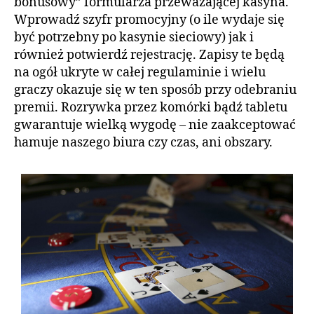
bonusowy” formularza przeważającej kasyna.
Wprowadź szyfr promocyjny (o ile wydaje się
być potrzebny po kasynie sieciowy) jak i
również potwierdź rejestrację. Zapisy te będą
na ogół ukryte w całej regulaminie i wielu
graczy okazuje się w ten sposób przy odebraniu
premii.
Rozrywka przez komórki bądź tabletu
gwarantuje wielką wygodę – nie zaakceptować
hamuje naszego biura czy czas, ani obszary.