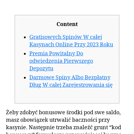
publicación
publicación
Content
Gratisowych Spinów W całej
Kasynach Online Przy 2023 Roku
Premia Powitalny Do
odwiedzenia Pierwszego
Depozytu
Darmowe Spiny Albo Bezpłatny
Dług W całej Zarejestrowania się
Żeby zdobyć bonusowe środki pod swe saldo,
masz obowiązek utrwalić baczności przy
kasynie. Następnie trzeba znaleźć grunt “kod