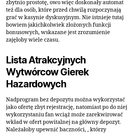
zbytnio prostotę, owo więc doskonały automat
też dla osób, które przed chwilą rozpoczynają
grać w kasynie dyskusyjnym. Nie istnieje tutaj
bowiem jakichkolwiek złożonych funkcji
bonusowych, wskazane jest zrozumienie
zajęłoby wiele czasu.
Lista Atrakcyjnych
Wytwórcow Gierek
Hazardowych
Nadprogram bez depozytu można wykorzystać
jako ofertę zbyt rejestrację, natomiast po do niej
wykorzystaniu fan wciąż może zarekwirować
wkład w ofert powitalnej na główny depozyt.
Należałoby upewnić baczności, , którzy