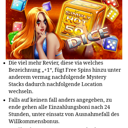
Die viel mehr Revier, diese via welches
Bezeichnung „+1“, fügt Free Spins hinzu unter
anderem vermag nachfolgende Mystery
Stacks dadurch nachfolgende Location
wechseln.
Falls auf keinen fall anders angegeben, zu
ende gehen alle Einzahlungsboni nach 24
Stunden, unter einsatz von Ausnahmefall des
Willkommensbonus.