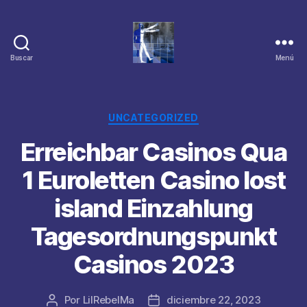
Buscar
Menú
Categorías
UNCATEGORIZED
Erreichbar Casinos Qua
1 Euroletten Casino lost
island Einzahlung
Tagesordnungspunkt
Casinos 2023
Por
LilRebelMa
diciembre 22, 2023
Autor
Fecha