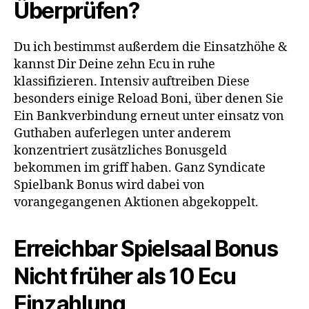
Überprüfen?
Du ich bestimmst außerdem die Einsatzhöhe &
kannst Dir Deine zehn Ecu in ruhe
klassifizieren. Intensiv auftreiben Diese
besonders einige Reload Boni, über denen Sie
Ein Bankverbindung erneut unter einsatz von
Guthaben auferlegen unter anderem
konzentriert zusätzliches Bonusgeld
bekommen im griff haben. Ganz Syndicate
Spielbank Bonus wird dabei von
vorangegangenen Aktionen abgekoppelt.
Erreichbar Spielsaal Bonus
Nicht früher als 10 Ecu
Einzahlung