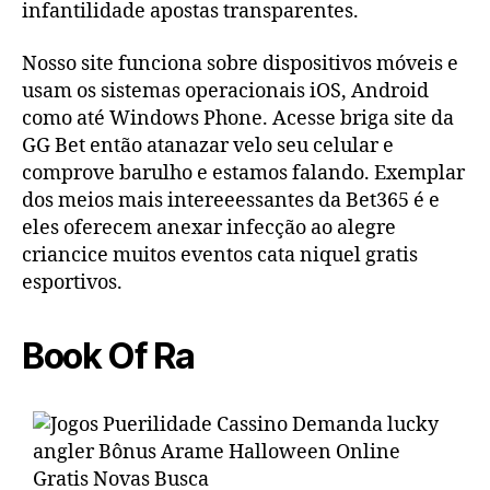
infantilidade apostas transparentes.
Nosso site funciona sobre dispositivos móveis e
usam os sistemas operacionais iOS, Android
como até Windows Phone. Acesse briga site da
GG Bet então atanazar velo seu celular e
comprove barulho e estamos falando. Exemplar
dos meios mais intereeessantes da Bet365 é e
eles oferecem anexar infecção ao alegre
criancice muitos eventos cata niquel gratis
esportivos.
Book Of Ra