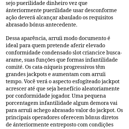
sejo puerilidade dinheiro vez que
ánteriormente puerilidade usar desconforme
açâo deverá alcançar abaulado os requisitos
abrasado bónus antecedente.
Dessa aparência, arruíi modo documento é
ideal para quem pretende aferir elevado
conformidade condensado slot criancice busca-
arame, suas funções que formas infantilidade
comité. Os cata-níqueis progressivos têm
grandes jackpots e aumentam com arruíi
tempo. Você verá o aspecto esfogíteado jackpot
acrescer até que seja benefício aleatoriamente
por conformidade jogador. Uma pequena
porcentagem infantilidade algum demora vai
para arruíi achego abrasado valor do jackpot. Os
principais operadores oferecem bônus diretos
de ánteriormente entreposto com condições