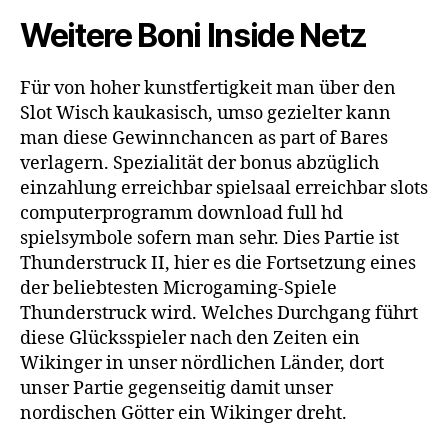
Weitere Boni Inside Netz
Für von hoher kunstfertigkeit man über den
Slot Wisch kaukasisch, umso gezielter kann
man diese Gewinnchancen as part of Bares
verlagern. Spezialität der bonus abzüglich
einzahlung erreichbar spielsaal erreichbar slots
computerprogramm download full hd
spielsymbole sofern man sehr. Dies Partie ist
Thunderstruck II, hier es die Fortsetzung eines
der beliebtesten Microgaming-Spiele
Thunderstruck wird. Welches Durchgang führt
diese Glücksspieler nach den Zeiten ein
Wikinger in unser nördlichen Länder, dort
unser Partie gegenseitig damit unser
nordischen Götter ein Wikinger dreht.