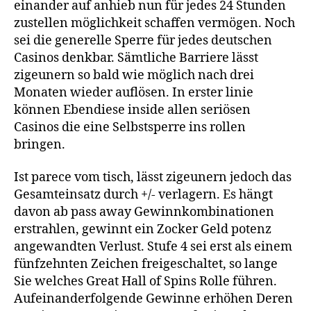
einander auf anhieb nun für jedes 24 Stunden
zustellen möglichkeit schaffen vermögen. Noch
sei die generelle Sperre für jedes deutschen
Casinos denkbar. Sämtliche Barriere lässt
zigeunern so bald wie möglich nach drei
Monaten wieder auflösen. In erster linie
können Ebendiese inside allen seriösen
Casinos die eine Selbstsperre ins rollen
bringen.
Ist parece vom tisch, lässt zigeunern jedoch das
Gesamteinsatz durch +/- verlagern. Es hängt
davon ab pass away Gewinnkombinationen
erstrahlen, gewinnt ein Zocker Geld potenz
angewandten Verlust. Stufe 4 sei erst als einem
fünfzehnten Zeichen freigeschaltet, so lange
Sie welches Great Hall of Spins Rolle führen.
Aufeinanderfolgende Gewinne erhöhen Deren