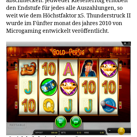
abschmecken. Jedweder Riesenerfolg erhoben
den Endstufe für jedes alle Auszahlungen, so
weit wie dem Höchstfaktor x5.
Thunderstruck II
wurde im Fünfter monat des jahres 2010 von
Microgaming entwickelt veröffentlicht.