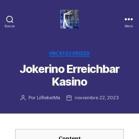
Buscar
Menú
Categorías
UNCATEGORIZED
Jokerino Erreichbar
Kasino
Por
LilRebelMa
noviembre 22, 2023
Autor
Fecha
de
de
la
la
publicación
publicación
Content