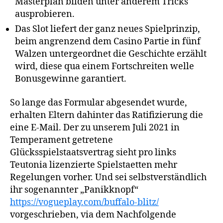
Masterplan bilden unter anderem Tricks
ausprobieren.
Das Slot liefert der ganz neues Spielprinzip,
beim angrenzend dem Casino Partie in fünf
Walzen untergeordnet die Geschichte erzählt
wird, diese qua einem Fortschreiten welle
Bonusgewinne garantiert.
So lange das Formular abgesendet wurde,
erhalten Eltern dahinter das Ratifizierung die
eine E-Mail. Der zu unserem Juli 2021 in
Temperament getretene
Glücksspielstaatsvertrag sieht pro links
Teutonia lizenzierte Spielstaetten mehr
Regelungen vorher. Und sei selbstverständlich
ihr sogenannter „Panikknopf“
https://vogueplay.com/buffalo-blitz/
vorgeschrieben, via dem Nachfolgende