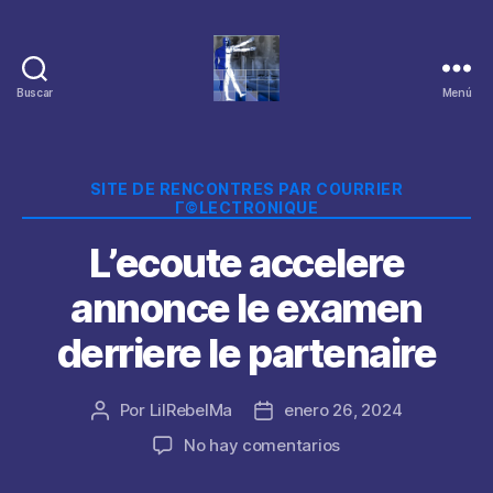
Buscar
Menú
Categorías
SITE DE RENCONTRES PAR COURRIER
Г©LECTRONIQUE
L’ecoute accelere
annonce le examen
derriere le partenaire
Por
LilRebelMa
enero 26, 2024
Autor
Fecha
de
de
en
No hay comentarios
la
la
L’ecoute
publicación
publicación
accelere