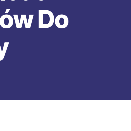
tów Do
y