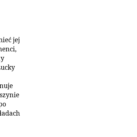
ieć jej
enci,
ny
Lucky
onuje
aszynie
po
kładach