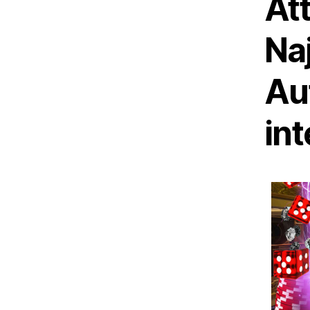
Att
Na
Au
in