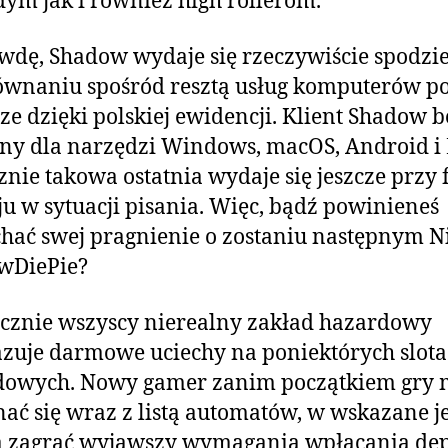
ym jak i również high rollerom.
dę, Shadow wydaje się rzeczywiście spodz
ównaniu spośród resztą usług komputerów p
e dzięki polskiej ewidencji. Klient Shadow b
ny dla narzędzi Windows, macOS, Android i 
nie takowa ostatnia wydaje się jeszcze przy 
u w sytuacji pisania. Więc, bądź powinieneś
hać swej pragnienie o zostaniu następnym N
wDiePie?
cznie wszyscy nierealny zakład hazardowy
zuje darmowe uciechy na poniektórych slot
dowych. Nowy gamer zanim początkiem gry 
ać się wraz z listą automatów, w wskazane je
 zagrać wyjąwszy wymagania wpłacania dep