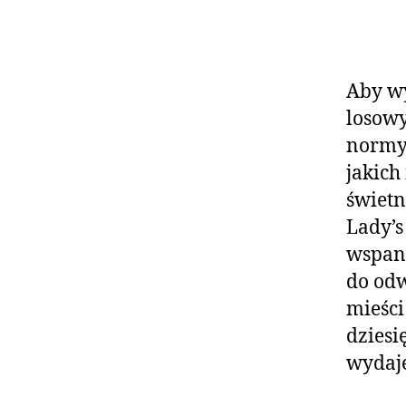
Aby w
losowy
normy.
jakich
świetn
Lady’s
wspani
do od
mieści
dziesi
wydaje