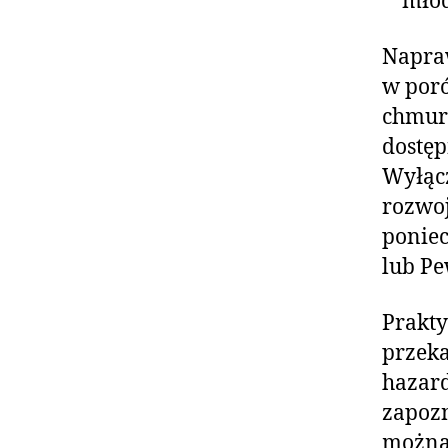
młod
Napraw
w por
chmurz
dostęp
Wyłącz
rozwoj
poniec
lub Pe
Prakty
przeka
hazar
zapozn
można