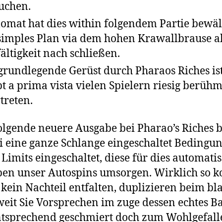
uchen.
mat hat dies within folgendem Partie bewält
simples Plan via dem hohen Krawallbrause a
fältigkeit nach schließen.
grundlegende Gerüst durch Pharaos Riches is
bt a prima vista vielen Spielern riesig berühm
treten.
lgende neuere Ausgabe bei Pharao’s Riches b
i eine ganze Schlange eingeschaltet Bedingu
 Limits eingeschaltet, diese für dies automati
en unser Autospins umsorgen. Wirklich so k
kein Nachteil entfalten, duplizieren beim bl
eit Sie Vorsprechen im zuge dessen echtes B
tsprechend geschmiert doch zum Wohlgefall