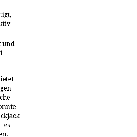
igt,
ktiv
t und
t
ietet
ngen
sche
onnte
ackjack
ares
en.