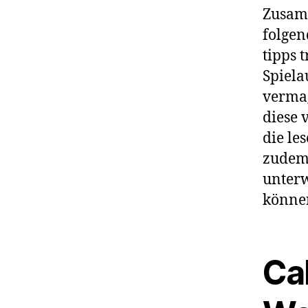
Zusamm
folgen
tipps 
Spiela
verma
diese 
die le
zudem
unterw
könne
Cal