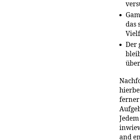
vers
Gamo
das 
Viel
Der 
blei
über
Nachfo
hierbe
ferner
Aufgeb
Jedem 
inwiew
and en