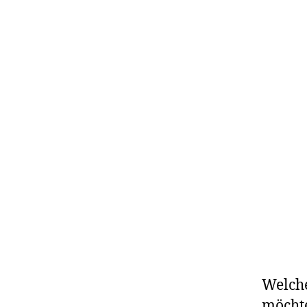
Welche
möcht