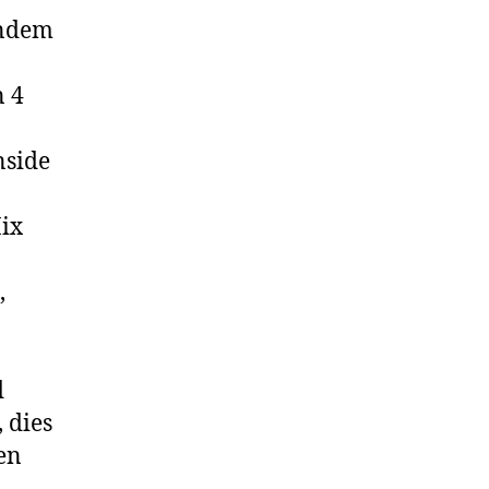
endem
n 4
nside
Mix
,
d
 dies
en