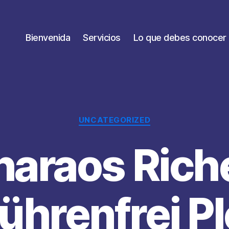
Bienvenida
Servicios
Lo que debes conocer
Categorías
UNCATEGORIZED
haraos Rich
hrenfrei P