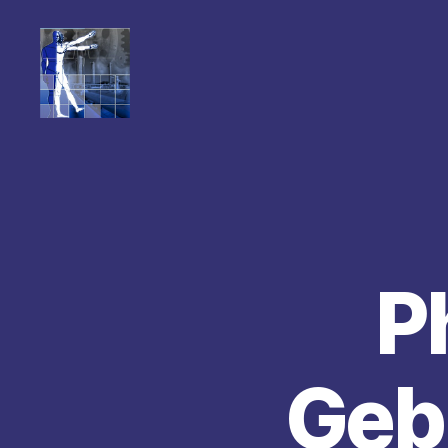
P
Gebü