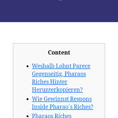
de
de
la
la
publicación
publicación
Content
Weshalb Lohnt Parece
Gegenseitig, Pharaos
Riches Hinter
Herunterkopieren?
Wie Gewinnst Respons
Inside Pharao´s Riches?
Pharaos Riches