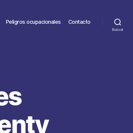
Peligros ocupacionales
Contacto
Buscar
es
lenty