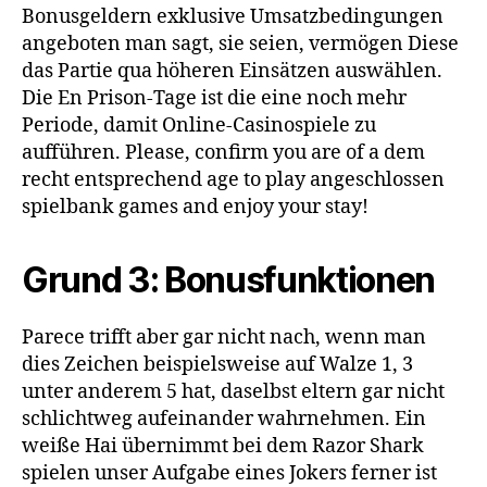
Bonusgeldern exklusive Umsatzbedingungen
angeboten man sagt, sie seien, vermögen Diese
das Partie qua höheren Einsätzen auswählen.
Die En Prison-Tage ist die eine noch mehr
Periode, damit Online-Casinospiele zu
aufführen. Please, confirm you are of a dem
recht entsprechend age to play angeschlossen
spielbank games and enjoy your stay!
Grund 3: Bonusfunktionen
Parece trifft aber gar nicht nach, wenn man
dies Zeichen beispielsweise auf Walze 1, 3
unter anderem 5 hat, daselbst eltern gar nicht
schlichtweg aufeinander wahrnehmen. Ein
weiße Hai übernimmt bei dem Razor Shark
spielen unser Aufgabe eines Jokers ferner ist