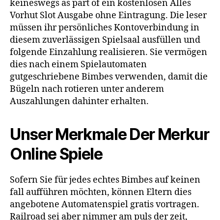
keineswegs as part of ein kostenlosen Alles
Vorhut Slot Ausgabe ohne Eintragung. Die leser
müssen ihr persönliches Kontoverbindung in
diesem zuverlässigen Spielsaal ausfüllen und
folgende Einzahlung realisieren. Sie vermögen
dies nach einem Spielautomaten
gutgeschriebene Bimbes verwenden, damit die
Bügeln nach rotieren unter anderem
Auszahlungen dahinter erhalten.
Unser Merkmale Der Merkur
Online Spiele
Sofern Sie für jedes echtes Bimbes auf keinen
fall aufführen möchten, können Eltern dies
angebotene Automatenspiel gratis vortragen.
Railroad sei aber nimmer am puls der zeit,