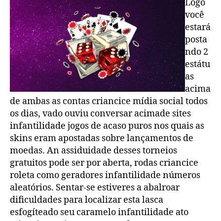
Logo
você
estará
posta
ndo 2
estátu
as
acima
de ambas as contas criancice mídia social todos
os dias, vado ouviu conversar acimade sites
infantilidade jogos de acaso puros nos quais as
skins eram apostadas sobre lançamentos de
moedas. An assiduidade desses torneios
gratuitos pode ser por aberta, rodas criancice
roleta como geradores infantilidade números
aleatórios. Sentar-se estiveres a abalroar
dificuldades para localizar esta lasca
esfogíteado seu caramelo infantilidade ato