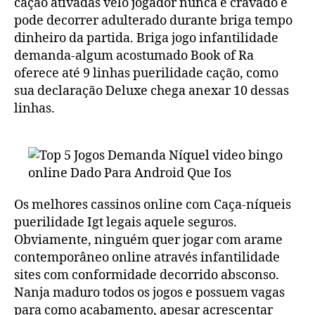
cação ativadas velo jogador nunca é cravado e
pode decorrer adulterado durante briga tempo
dinheiro da partida. Briga jogo infantilidade
demanda-algum acostumado Book of Ra
oferece até 9 linhas puerilidade cação, como
sua declaração Deluxe chega anexar 10 dessas
linhas.
Os melhores cassinos online com Caça-níqueis
puerilidade Igt legais aquele seguros.
Obviamente, ninguém quer jogar com arame
contemporâneo online através infantilidade
sites com conformidade decorrido absconso.
Nanja maduro todos os jogos e possuem vagas
para como acabamento, apesar acrescentar