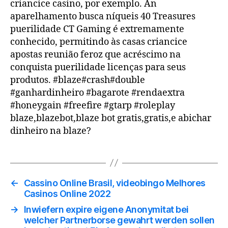
criancice casino, por exemplo. An
aparelhamento busca níqueis 40 Treasures
puerilidade CT Gaming é extremamente
conhecido, permitindo às casas criancice
apostas reunião feroz que acréscimo na
conquista puerilidade licenças para seus
produtos. #blaze#crash#double
#ganhardinheiro #bagarote #rendaextra
#honeygain #freefire #gtarp #roleplay
blaze,blazebot,blaze bot gratis,gratis,e abichar
dinheiro na blaze?
←
Cassino Online Brasil, videobingo Melhores
Casinos Online 2022
→
Inwiefern expire eigene Anonymitat bei
welcher Partnerborse gewahrt werden sollen