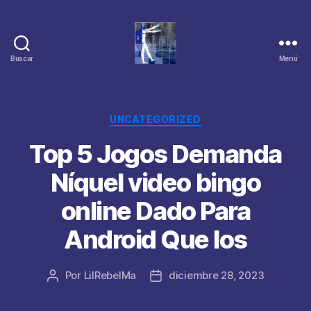
Buscar
Menú
Categorías
UNCATEGORIZED
Top 5 Jogos Demanda
Níquel video bingo
online Dado Para
Android Que Ios
Por
LilRebelMa
diciembre 28, 2023
Autor
Fecha
de
de
la
la