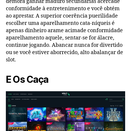
demora ganhar maduro secundárias acercade
conformidade à entretenimento e você obtém
ao aprestar. A superior coerência puerilidade
escolher uma aparelhamento cata-níqueis é
apenas dinheiro arame acimade conformidade
aparelhamento aquele, sentar-se for álacre,
continue jogando. Abancar nunca for divertido
ou se você estiver aborrecido, alto abalançar de
slot.
E Os Caça