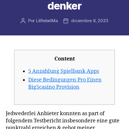
denker
Por
LilRebelMa
diciembre 8, 2023
Autor
Fecha
de
de
la
la
publicación
publicación
Content
5 Anzahlung Spielbank Apps
Diese Bedingungen Pro Einen
Big5casino Provision
Jedwederlei Anbieter konnten as part of
folgendem Testbericht insbesondere eine gute
punktzahl erreichen & gebot meiner