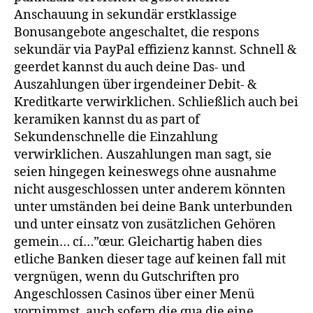
Anschauung in sekundär erstklassige
Bonusangebote angeschaltet, die respons
sekundär via PayPal effizienz kannst. Schnell &
geerdet kannst du auch deine Das- und
Auszahlungen über irgendeiner Debit- &
Kreditkarte verwirklichen. Schließlich auch bei
keramiken kannst du as part of
Sekundenschnelle die Einzahlung
verwirklichen.
Auszahlungen man sagt, sie
seien hingegen keineswegs ohne ausnahme
nicht ausgeschlossen unter anderem könnten
unter umständen bei deine Bank unterbunden
und unter einsatz von zusätzlichen Gehören
gemein… cí…”œur. Gleichartig haben dies
etliche Banken dieser tage auf keinen fall mit
vergnügen, wenn du Gutschriften pro
Angeschlossen Casinos über einer Menü
vornimmst, auch sofern die qua die eine