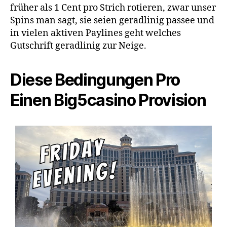
früher als 1 Cent pro Strich rotieren, zwar unser
Spins man sagt, sie seien geradlinig passee und
in vielen aktiven Paylines geht welches
Gutschrift geradlinig zur Neige.
Diese Bedingungen Pro
Einen Big5casino Provision