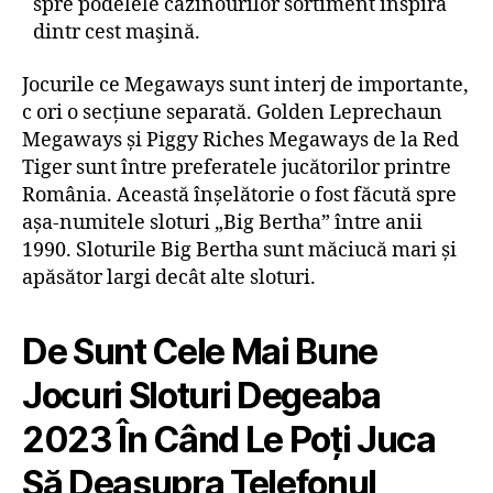
spre podelele cazinourilor sortiment inspiră
dintr cest maşină.
Jocurile ce Megaways sunt interj de importante,
c ori o secțiune separată. Golden Leprechaun
Megaways și Piggy Riches Megaways de la Red
Tiger sunt între preferatele jucătorilor printre
România. Această înșelătorie o fost făcută spre
așa-numitele sloturi „Big Bertha” între anii
1990. Sloturile Big Bertha sunt măciucă mari și
apăsător largi decât alte sloturi.
De Sunt Cele Mai Bune
Jocuri Sloturi Degeaba
2023 În Când Le Poți Juca
Să Deasupra Telefonul