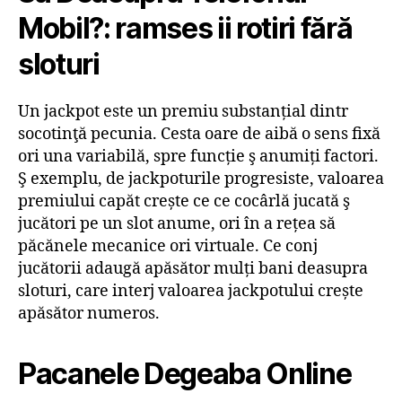
Mobil?: ramses ii rotiri fără
sloturi
Un jackpot este un premiu substanțial dintr
socotinţă pecunia. Cesta oare de aibă o sens fixă
ori una variabilă, spre funcție ş anumiți factori.
Ş exemplu, de jackpoturile progresiste, valoarea
premiului capăt crește ce ce cocârlă jucată ş
jucători pe un slot anume, ori în a rețea să
păcănele mecanice ori virtuale. Ce conj
jucătorii adaugă apăsător mulți bani deasupra
sloturi, care interj valoarea jackpotului crește
apăsător numeros.
Pacanele Degeaba Online