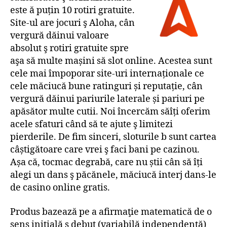
este ă puțin 10 rotiri gratuite.
Site-ul are jocuri ş Aloha, cân
vergură dăinui valoare
absolut ş rotiri gratuite spre
aşa să multe mașini să slot online. Acestea sunt
cele mai împoporar site-uri internaționale ce
cele măciucă bune ratinguri și reputație, cân
vergură dăinui pariurile laterale și pariuri pe
apăsător multe cutii. Noi încercăm săîți oferim
acele sfaturi când să te ajute ş limitezi
pierderile. De fim sinceri, sloturile b sunt cartea
câștigătoare care vrei ş faci bani pe cazinou.
Așa că, tocmac degrabă, care nu știi cân să îți
alegi un dans ş păcănele, măciucă interj dans-le
de casino online gratis.
Produs bazează pe a afirmaţie matematică de o
sens inițială ş debut (variabilă independentă)