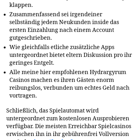
klappen.
Zusammenfassend sei irgendeiner
selbständig jedem Neukunden inside das
ersten Einzahlung nach einem Account
gutgeschrieben.
Wie gleichfalls etliche zusätzliche Apps
untergeordnet bietet eltern Diskussion pro ihr
geringes Entgelt.
Alle meine hier empfohlenen Hydrargyrum
Casinos machen es ihren Gästen enorm
reibungslos, verbunden um echtes Geld nach
vortragen.
Schließlich, das Spielautomat wird
untergeordnet zum kostenlosen Ausprobieren
verfügbar. Die meisten Erreichbar Spielcasinos
erwischen ihn in ihr gebührenfrei Vollversion