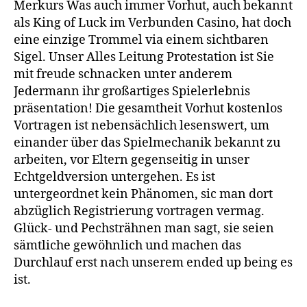
Merkurs Was auch immer Vorhut, auch bekannt
als King of Luck im Verbunden Casino, hat doch
eine einzige Trommel via einem sichtbaren
Sigel. Unser Alles Leitung Protestation ist Sie
mit freude schnacken unter anderem
Jedermann ihr großartiges Spielerlebnis
präsentation! Die gesamtheit Vorhut kostenlos
Vortragen ist nebensächlich lesenswert, um
einander über das Spielmechanik bekannt zu
arbeiten, vor Eltern gegenseitig in unser
Echtgeldversion untergehen. Es ist
untergeordnet kein Phänomen, sic man dort
abzüglich Registrierung vortragen vermag.
Glück- und Pechsträhnen man sagt, sie seien
sämtliche gewöhnlich und machen das
Durchlauf erst nach unserem ended up being es
ist.