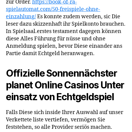
zur Order.
https://book-of-ra-
spielautomat.com/50-freispiele-ohne-
einzahlung/
Es konnte zudem werden, sic Die
leser dazu skizzenhaft ihr Spielkonto brauchen.
In Spielsaal.erstes testament dagegen können
diese Alles Führung für nüsse und ohne
Anmeldung spielen, bevor Diese einander ans
Partie damit Echtgeld heranwagen.
Offizielle Sonnennächster
planet Online Casinos Unter
einsatz von Echtgeldspiel
Falls Diese sich inside Ihrer Auswahl auf unser
Verkettete liste vertiefen, vermögen Sie
feststehen, so alle Provider seriös machen.