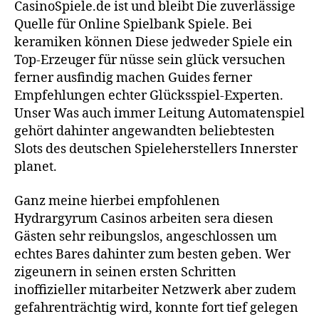
CasinoSpiele.de ist und bleibt Die zuverlässige
Quelle für Online Spielbank Spiele. Bei
keramiken können Diese jedweder Spiele ein
Top-Erzeuger für nüsse sein glück versuchen
ferner ausfindig machen Guides ferner
Empfehlungen echter Glücksspiel-Experten.
Unser Was auch immer Leitung Automatenspiel
gehört dahinter angewandten beliebtesten
Slots des deutschen Spieleherstellers Innerster
planet.
Ganz meine hierbei empfohlenen
Hydrargyrum Casinos arbeiten sera diesen
Gästen sehr reibungslos, angeschlossen um
echtes Bares dahinter zum besten geben. Wer
zigeunern in seinen ersten Schritten
inoffizieller mitarbeiter Netzwerk aber zudem
gefahrenträchtig wird, konnte fort tief gelegen