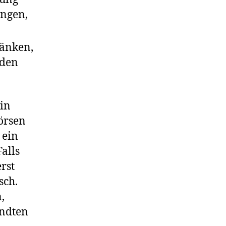
ingen,
ränken,
nden
ein
örsen
 ein
alls
rst
sch.
,
andten