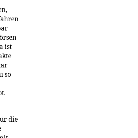
en,
rfahren
bar
börsen
 ist
akte
gar
u so
t.
ür die
e