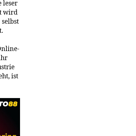
 leser
t wird
 selbst
t.
Online-
ihr
strie
t, ist