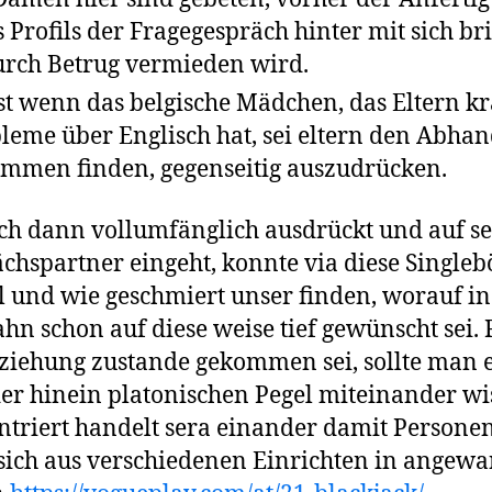
s Profils der Fragegespräch hinter mit sich br
rch Betrug vermieden wird.
st wenn das belgische Mädchen, das Eltern k
leme über Englisch hat, sei eltern den Abha
mmen finden, gegenseitig auszudrücken.
ch dann vollumfänglich ausdrückt und auf s
chspartner eingeht, konnte via diese Singleb
l und wie geschmiert unser finden, worauf in
hn schon auf diese weise tief gewünscht sei. F
ziehung zustande gekommen sei, sollte man e
er hinein platonischen Pegel miteinander wi
triert handelt sera einander damit Personen
sich aus verschiedenen Einrichten in angew