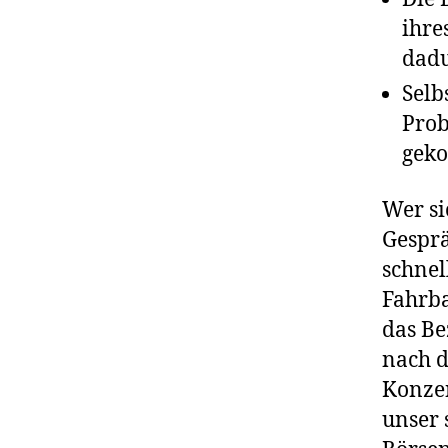
ihre
dadu
Selb
Prob
geko
Wer si
Gesprä
schnel
Fahrba
das Be
nach d
Konzen
unser 