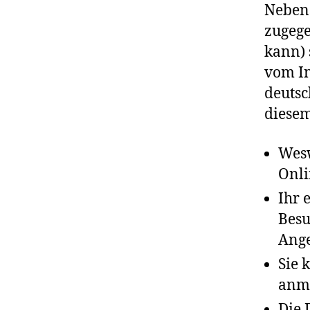
Nebens
zugege
kann) 
vom In
deutsc
diesem
Wesw
Onli
Ihr 
Besu
Ange
Sie 
anme
Die 