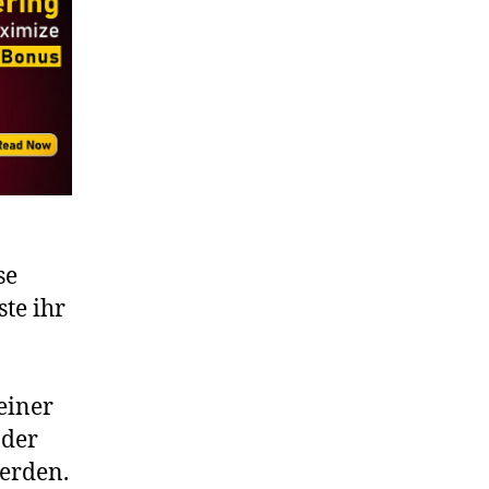
se
te ihr
einer
 der
werden.