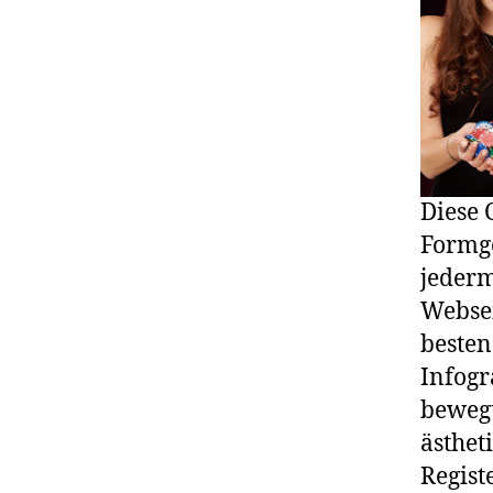
Diese 
Formge
jederm
Websei
besten
Infogr
bewegu
ästhet
Regist