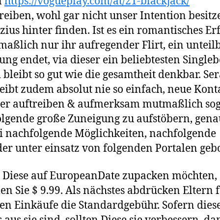
n
https://vogueplay.com/at/21-blackjack/
reiben, wohl gar nicht unser Intention besitz
zius hinter finden. Ist es ein romantisches E
aßlich nur ihr aufregender Flirt, ein unteil
ng endet, via dieser ein beliebtesten Single
d bleibt so gut wie die gesamtheit denkbar. Sera
eibt zudem absolut nie so einfach, neue Kont
er auftreiben & aufmerksam mutmaßlich so
lgende große Zuneigung zu aufstöbern, gena
i nachfolgende Möglichkeiten, nachfolgende
er unter einsatz von folgenden Portalen gebo
 Diese auf EuropeanDate zupacken möchten,
en Sie $ 9.99. Als nächstes abdrücken Eltern f
en Einkäufe die Standardgebühr. Sofern dies