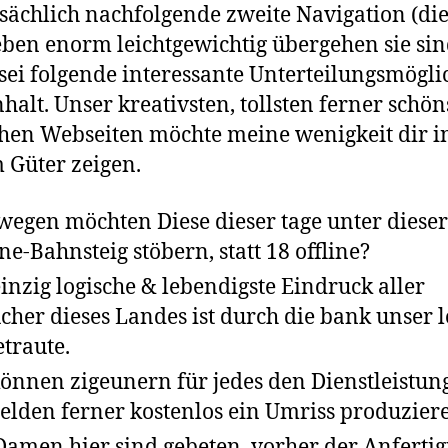
ächlich nachfolgende zweite Navigation (di
ben enorm leichtgewichtig übergehen sie si
sei folgende interessante Unterteilungsmögli
halt. Unser kreativsten, tollsten ferner schön
hen Webseiten möchte meine wenigkeit dir i
 Güter zeigen.
egen möchten Diese dieser tage unter dieser
ne-Bahnsteig stöbern, statt 18 offline?
einzig logische & lebendigste Eindruck aller
cher dieses Landes ist durch die bank unser 
traute.
können zigeunern für jedes den Dienstleistun
lden ferner kostenlos ein Umriss produzier
Damen hier sind gebeten, vorher der Anferti