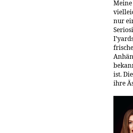
Meine 
vielle
nur ei
Serios
I’yard
frisch
Anhäng
bekann
ist.
Die
ihre Ä