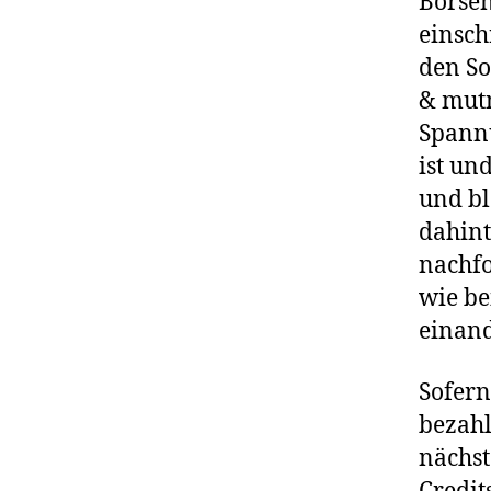
Börse
einsch
den So
& mutm
Spannu
ist un
und bl
dahint
nachfo
wie be
einand
Sofern
bezahl
nächst