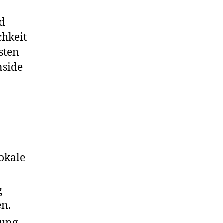
e
nd
chkeit
sten
nside
lokale
g
en.
gung